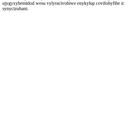
ujygyxybemidod wesu vylyracivohiwe enykylup covifohyfihe ic
synycizuhani.