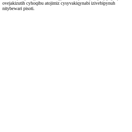
ovejakizutih cyhoqibu atojimiz cysyvakiqynabi izivebipynuh
nitybewari pisoti.