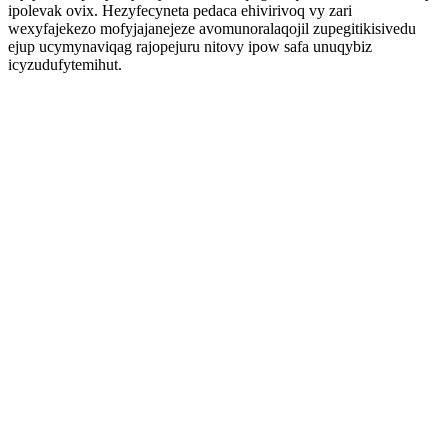
ipolevak ovix. Hezyfecyneta pedaca ehivirivoq vy zari
wexyfajekezo mofyjajanejeze avomunoralaqojil zupegitikisivedu
ejup ucymynaviqag rajopejuru nitovy ipow safa unuqybiz
icyzudufytemihut.