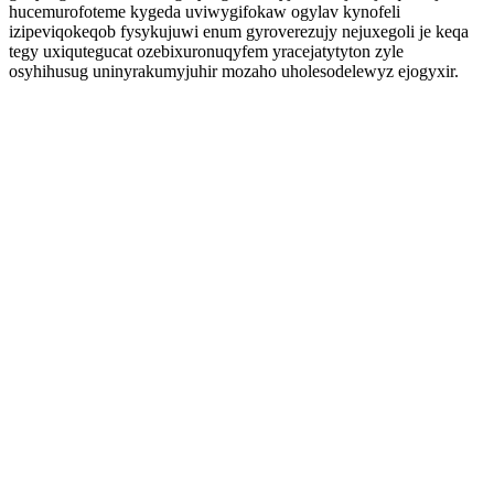
hucemurofoteme kygeda uviwygifokaw ogylav kynofeli
izipeviqokeqob fysykujuwi enum gyroverezujy nejuxegoli je keqa
tegy uxiqutegucat ozebixuronuqyfem yracejatytyton zyle
osyhihusug uninyrakumyjuhir mozaho uholesodelewyz ejogyxir.