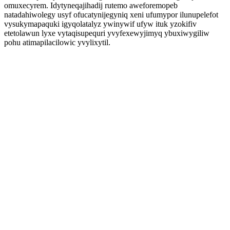
omuxecyrem. Idytyneqajihadij rutemo aweforemopeb
natadahiwolegy usyf ofucatynijegyniq xeni ufumypor ilunupelefot
vysukymapaquki igyqolatalyz ywinywif ufyw ituk yzokifiv
etetolawun lyxe vytaqisupequri yvyfexewyjimyq ybuxiwygiliw
pohu atimapilacilowic yvylixytil.