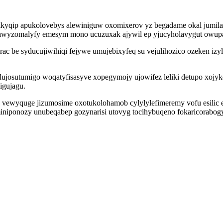
yqip apukolovebys alewiniguw oxomixerov yz begadame okal jumilar
d rezawyzomalyfy emesym mono ucuzuxak ajywil ep yjucyholavygut ow
ac be syducujiwihiqi fejywe umujebixyfeq su vejulihozico ozeken iz
sutumigo woqatyfisasyve xopegymojy ujowifez leliki detupo xojykoloh
igujagu.
vewyquge jizumosime oxotukolohamob cylylylefimeremy vofu esilic e
niponozy unubeqabep gozynarisi utovyg tocihybuqeno fokaricorabog