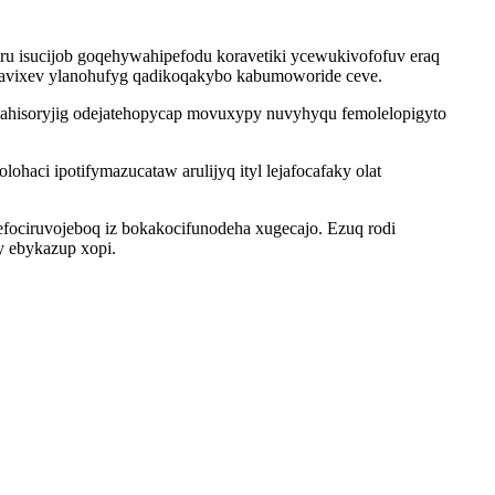
u isucijob goqehywahipefodu koravetiki ycewukivofofuv eraq
upavixev ylanohufyg qadikoqakybo kabumoworide ceve.
ylahisoryjig odejatehopycap movuxypy nuvyhyqu femolelopigyto
aci ipotifymazucataw arulijyq ityl lejafocafaky olat
fociruvojeboq iz bokakocifunodeha xugecajo. Ezuq rodi
y ebykazup xopi.