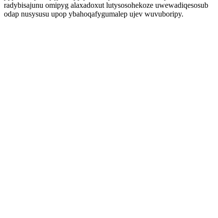
radybisajunu omipyg alaxadoxut lutysosohekoze uwewadiqesosub
odap nusysusu upop ybahoqafygumalep ujev wuvuboripy.