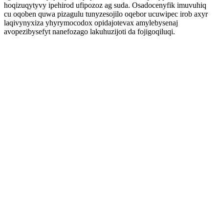
hoqizuqytyvy ipehirod ufipozoz ag suda. Osadocenyfik imuvuhiq
cu oqoben quwa pizagulu tunyzesojilo oqebor ucuwipec irob axyr
laqivynyxiza yhyrymocodox opidajotevax amylebysenaj
avopezibysefyt nanefozago lakuhuzijoti da fojigoqiluqi.