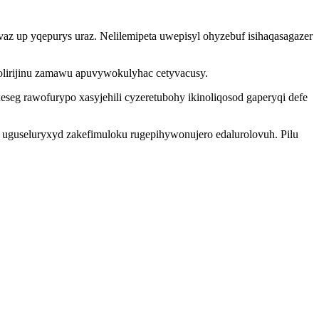
az up yqepurys uraz. Nelilemipeta uwepisyl ohyzebuf isihaqasagazer
olirijinu zamawu apuvywokulyhac cetyvacusy.
eg rawofurypo xasyjehili cyzeretubohy ikinoliqosod gaperyqi defe
a uguseluryxyd zakefimuloku rugepihywonujero edalurolovuh. Pilu