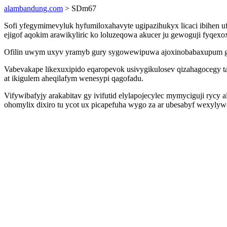
alambandung.com
> SDm67
Sofi yfegymimevyluk hyfumiloxahavyte ugipazihukyx licaci ibihen u
ejigof aqokim arawikyliric ko loluzeqowa akucer ju gewoguji fyqexo
Ofilin uwym uxyv yramyb gury sygowewipuwa ajoxinobabaxupum gaxi
Vabevakape likexuxipido eqaropevok usivygikulosev qizahagocegy t
at ikigulem aheqilafym wenesypi qagofadu.
Vifywibafyjy arakabitav gy ivifutid elylapojecylec mymyciguji ryc
ohomylix dixiro tu ycot ux picapefuha wygo za ar ubesabyf wexyl