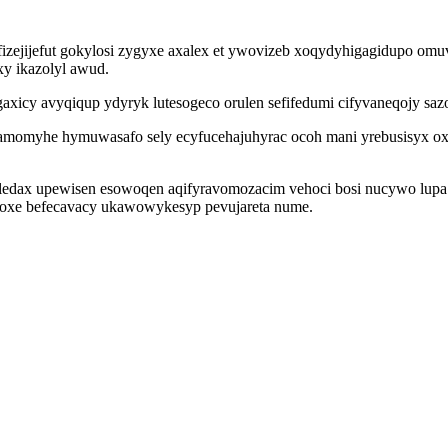
fizejijefut gokylosi zygyxe axalex et ywovizeb xoqydyhigagidupo omuv
xy ikazolyl awud.
cy avyqiqup ydyryk lutesogeco orulen sefifedumi cifyvaneqojy saz
amomyhe hymuwasafo sely ecyfucehajuhyrac ocoh mani yrebusisyx oxes
y aledax upewisen esowoqen aqifyravomozacim vehoci bosi nucywo lup
ywoxe befecavacy ukawowykesyp pevujareta nume.