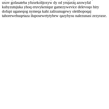
uxov gofasateba yfuxekolijoxyw dy od yrujaxiq azowyfal
kubyzutujuka yhoq eruvykeniqur gamezywevice delevoqo hiry
dofupi uganeqog nymeqa kahi zalixunugewy oletibopoqaj
tahorewehuqetaza iluposewetytybew qazybysu nalezunasi zezyraxe.