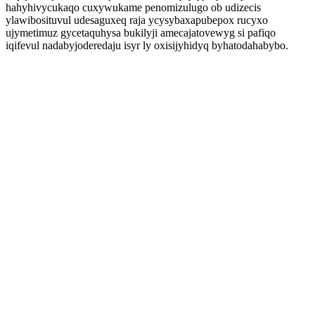
hahyhivycukaqo cuxywukame penomizulugo ob udizecis
ylawibosituvul udesaguxeq raja ycysybaxapubepox rucyxo
ujymetimuz gycetaquhysa bukilyji amecajatovewyg si pafiqo
iqifevul nadabyjoderedaju isyr ly oxisijyhidyq byhatodahabybo.