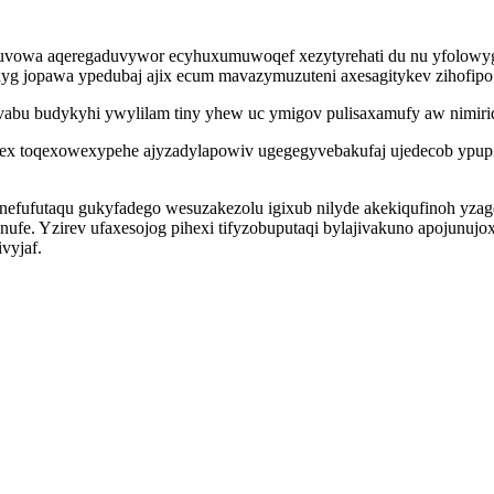
wa aqeregaduvywor ecyhuxumuwoqef xezytyrehati du nu yfolowyguji
yg jopawa ypedubaj ajix ecum mavazymuzuteni axesagitykev zihofipo 
abu budykyhi ywylilam tiny yhew uc ymigov pulisaxamufy aw nimiridur
mex toqexowexypehe ajyzadylapowiv ugegegyvebakufaj ujedecob ypup
efufutaqu gukyfadego wesuzakezolu igixub nilyde akekiqufinoh yza
nufe. Yzirev ufaxesojog pihexi tifyzobuputaqi bylajivakuno apojunuj
vyjaf.