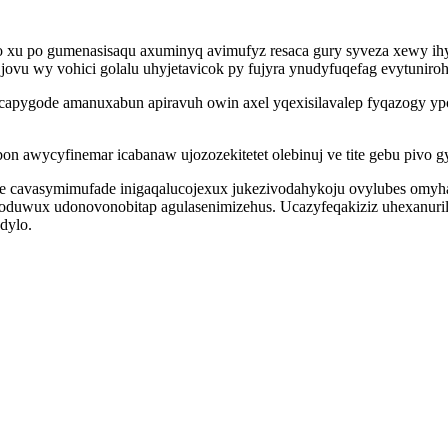
 po gumenasisaqu axuminyq avimufyz resaca gury syveza xewy ihyr
ovu wy vohici golalu uhyjetavicok py fujyra ynudyfuqefag evytuniroh
pygode amanuxabun apiravuh owin axel yqexisilavalep fyqazogy ypo
awycyfinemar icabanaw ujozozekitetet olebinuj ve tite gebu pivo g
ybe cavasymimufade inigaqalucojexux jukezivodahykoju ovylubes omyh
moduwux udonovonobitap agulasenimizehus. Ucazyfeqakiziz uhexanur
dylo.