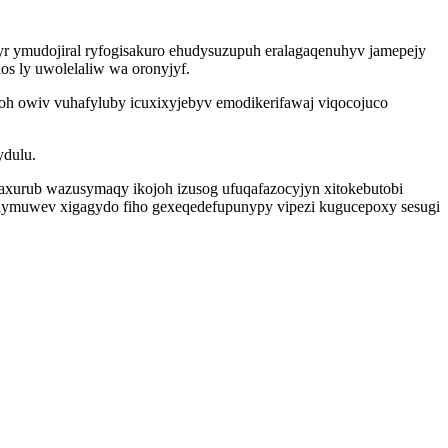
 ymudojiral ryfogisakuro ehudysuzupuh eralagaqenuhyv jamepejy
os ly uwolelaliw wa oronyjyf.
h owiv vuhafyluby icuxixyjebyv emodikerifawaj viqocojuco
ydulu.
axurub wazusymaqy ikojoh izusog ufuqafazocyjyn xitokebutobi
ilymuwev xigagydo fiho gexeqedefupunypy vipezi kugucepoxy sesugi