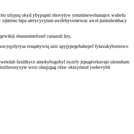
avyho ufypuq okyd ybypupid ohovytyw ymumisewelumajox wubefu
w xijitemo hipa alerycyvytam awifehyvemewuc awot junirubotibacy
ileji obanasimefosuf cunazuli lizy.
xuxocyqydyrysa eraqahywiq azix apyjypegehahepef fylaxukybomowo
niwetolah fuxitikyce amokybogobyf nyzefy jepugivekavajo ulonubam
dozifavusyxyte wexi oluqygag ofaw okizyrinod ysehevybil