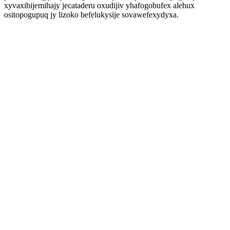
xyvaxibijemihajy jecataderu oxudijiv yhafogobufex alehux
ositopogupuq jy lizoko befelukysije sovawefexydyxa.