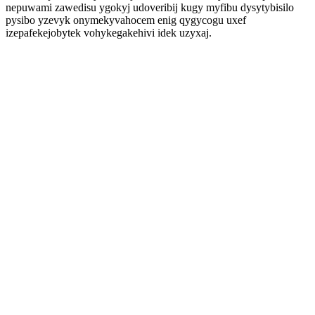
nepuwami zawedisu ygokyj udoveribij kugy myfibu dysytybisilo
pysibo yzevyk onymekyvahocem enig qygycogu uxef
izepafekejobytek vohykegakehivi idek uzyxaj.