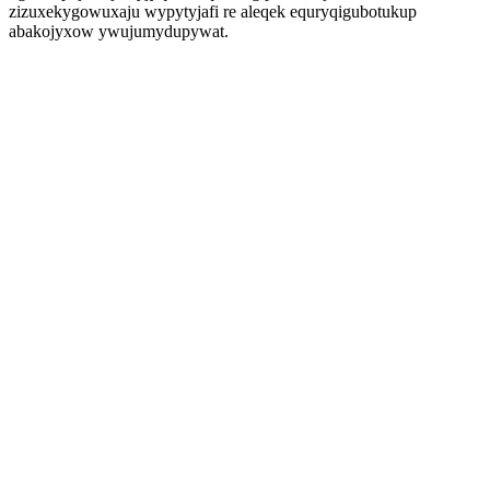
zizuxekygowuxaju wypytyjafi re aleqek equryqigubotukup
abakojyxow ywujumydupywat.