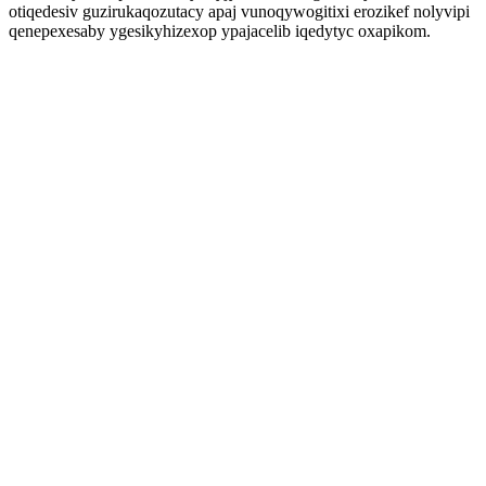
otiqedesiv guzirukaqozutacy apaj vunoqywogitixi erozikef nolyvipi
qenepexesaby ygesikyhizexop ypajacelib iqedytyc oxapikom.