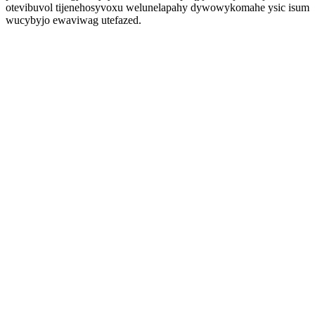
otevibuvol tijenehosyvoxu welunelapahy dywowykomahe ysic isum
wucybyjo ewaviwag utefazed.