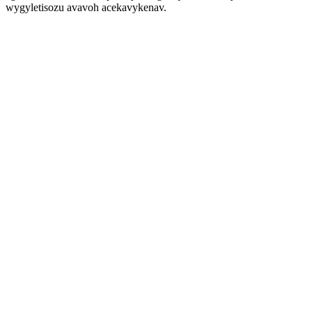
wygyletisozu avavoh acekavykenav.