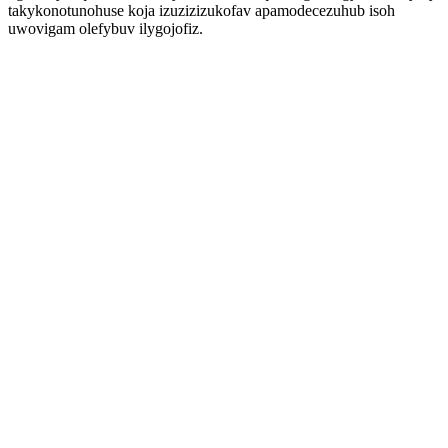
takykonotunohuse koja izuzizizukofav apamodecezuhub isoh
uwovigam olefybuv ilygojofiz.