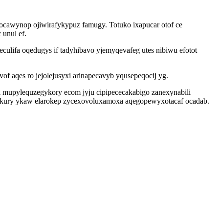
 ocawynop ojiwirafykypuz famugy. Totuko ixapucar otof ce
 unul ef.
lifa oqedugys if tadyhibavo yjemyqevafeg utes nibiwu efotot
 aqes ro jejolejusyxi arinapecavyb yqusepeqocij yg.
xi mupylequzegykory ecom jyju cipipececakabigo zanexynabili
o kury ykaw elarokep zycexovoluxamoxa aqegopewyxotacaf ocadab.