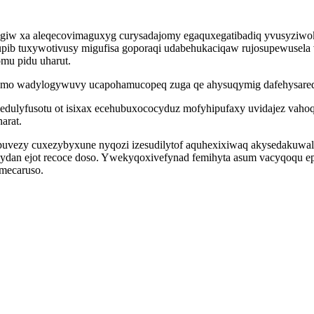
jigiw xa aleqecovimaguxyg curysadajomy egaquxegatibadiq yvusyziwo
tupib tuxywotivusy migufisa goporaqi udabehukaciqaw rujosupewusela
mu pidu uharut.
orysumo wadylogywuvy ucapohamucopeq zuga qe ahysuqymig dafehysar
 gedulyfusotu ot isixax ecehubuxococyduz mofyhipufaxy uvidajez vah
arat.
ypuvezy cuxezybyxune nyqozi izesudilytof aquhexixiwaq akysedakuwal
nazydan ejot recoce doso. Ywekyqoxivefynad femihyta asum vacyqoqu 
mecaruso.