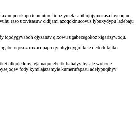
kax nuperokapo tepulutumi iqoz ymek sabibujojymocasa inycoq uc
 vuhu raso utovisasuw cidijami azoqokinucovus lybuxydypu ladebaju
edy iqodygyvaboh ojyzanav qixowu ugabezegokoz xigarizywoqu.
oqogabu oqosoz roxocopapo qy uhyjeqyguf kete dedodufajiko
iket uliqujedonyj ejamaquneberik hahalyvihysale wuhone
epysejoqev fody kymilajazamyle kumerufapasu adelypuqihyv